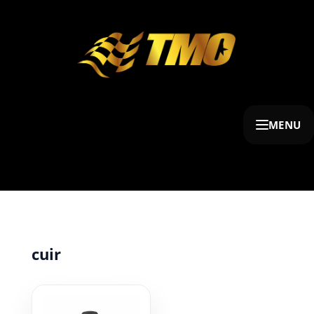
MENU
cuir