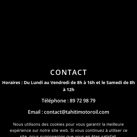
CONTACT
Horaires : Du Lundi au Vendredi de 8h à 16h et le Samedi de 8h
à 12h
Téléphone : 89 72 98 79
Email : contact@tahitimotoroil.com
Mentions Légales
Nous utilisons des cookies pour vous garantir la meilleure
expérience sur notre site web. Si vous continuez à utiliser ce
by
site, nous supposerons que vous en êtes satisfait.