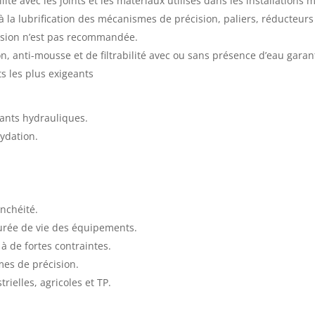
té avec les joints et les matériaux utilisés dans les installations
 la lubrification des mécanismes de précision, paliers, réducteurs 
ession n’est pas recommandée.
ion, anti-mousse et de filtrabilité avec ou sans présence d’eau gar
 les plus exigeants
ants hydrauliques.
xydation.
anchéité.
durée de vie des équipements.
 de fortes contraintes.
mes de précision.
rielles, agricoles et TP.