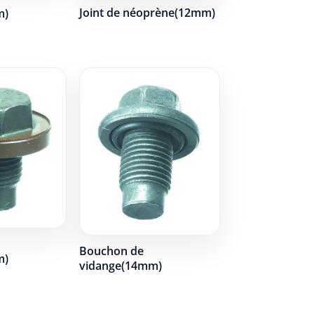
Joint de néoprène(12mm)
m)
Bouchon de
m)
vidange(14mm)