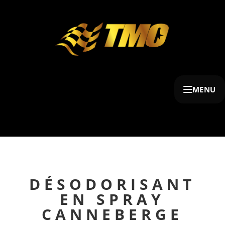
MENU
DÉSODORISANT
EN SPRAY
CANNEBERGE